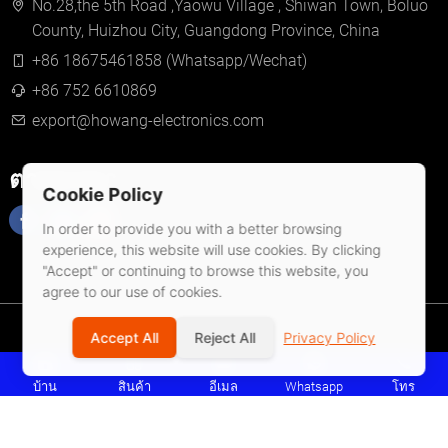
No.28,the 5th Road ,Yaowu Village , Shiwan Town, Boluo
County, Huizhou City, Guangdong Province, China
+86 18675461858 (Whatsapp/Wechat)
+86 752 6610869
export@howang-electronics.com
ตามเรามา
Cookie Policy
In order to provide you with a better browsing
experience, this website will use cookies. By clicking
"Accept" or continuing to browse this website, you
agree to our use of cookies.
© 2026 Huizhou Howang Electronics Co.,Ltd
Accept All
Reject All
Privacy Policy
นโยบายความเป็นส่วนตัว
เงื่อนไขการให้บริการ
แผนที่ไซต์
บ้าน
สินค้า
อีเมล
Whatsapp
โทร