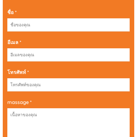
ชื่อ *
อีเมล *
โทรศัพท์ *
massage *