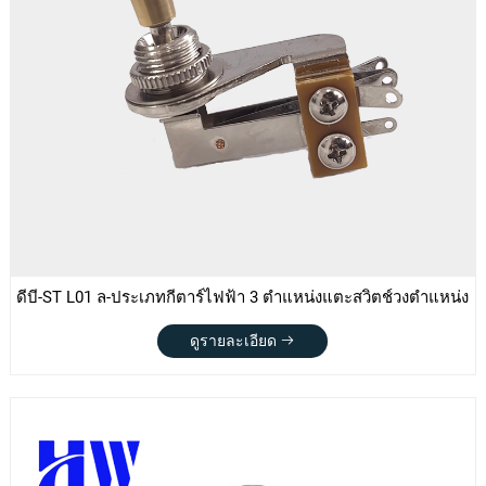
ดีบี-ST L01 ล-ประเภทกีตาร์ไฟฟ้า 3 ตำแหน่งแตะสวิตช์วงตำแหน่ง
ดูรายละเอียด