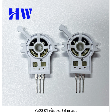
สค28-01 เซ็นเซอร์ตำแหน่ง