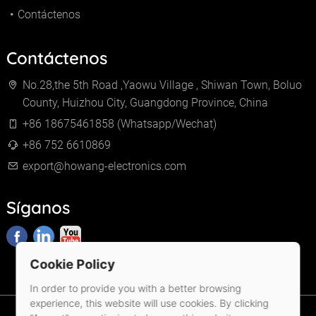
Contáctenos
Contáctenos
No.28,the 5th Road ,Yaowu Village , Shiwan Town, Boluo
County, Huizhou City, Guangdong Province, China
+86 18675461858 (Whatsapp/Wechat)
+86 752 6610869
export@howang-electronics.com
Síganos
Cookie Policy
In order to provide you with a better browsing
experience, this website will use cookies. By clicking