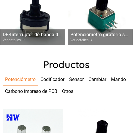
DB-Interruptor de banda de eje RS26 KQ 1,2,3,4 polos con 2/3/4/6/Conmutador giratorio de 12 posiciones sin fin.-detener
Potenciómetro giratorio serie RV091
Ver detalles
Ver detalles
Productos
Potenciómetro
Codificador
Sensor
Cambiar
Mando
Carbono impreso de PCB
Otros