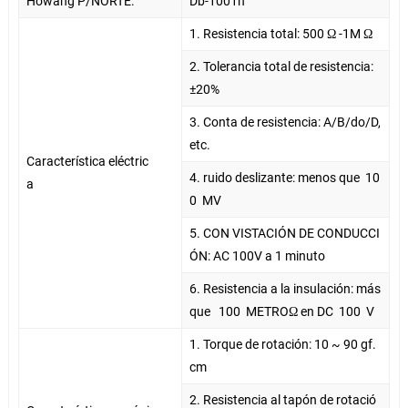
Howang P/NORTE:
Db-1001n
1. Resistencia total: 500 Ω -1M Ω
2. Tolerancia total de resistencia:
±20%
3. Conta de resistencia: A/B/do/D,
etc.
Característica eléctric
4. ruido deslizante: menos que
10
a
0
MV
5. CON VISTACIÓN DE CONDUCCI
ÓN: AC 100V a 1 minuto
6. Resistencia a la insulación: más
que
100
METROΩ en DC
100
V
1. Torque de rotación: 10 ~ 90 gf.
cm
2. Resistencia al tapón de rotació