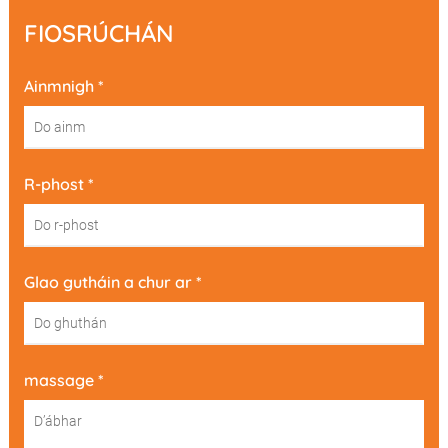
FIOSRÚCHÁN
Ainmnigh *
R-phost *
Glao gutháin a chur ar *
massage *