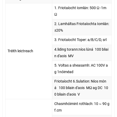
1. Friotaíocht Iomlán: 500 Ω -1m
Ω
2. Lamháltas Friotaíochta Iomlán:
±20%
3. Friotaíocht Toper: a/B/C/D, srl
4.liding torann:níos lúná
100 bliai
Tréith leictreach
n d'aois
MV
5. Voltas a sheasamh: AC 100V a
g 1nóiméad
Friotaíocht 6.Sulation: Níos món
á
100 bliain d'aois
MΩ ag DC
10
0 bliain d'aois
V
Chasmhóimint rothlach: 10 ~ 90 g
f.cm