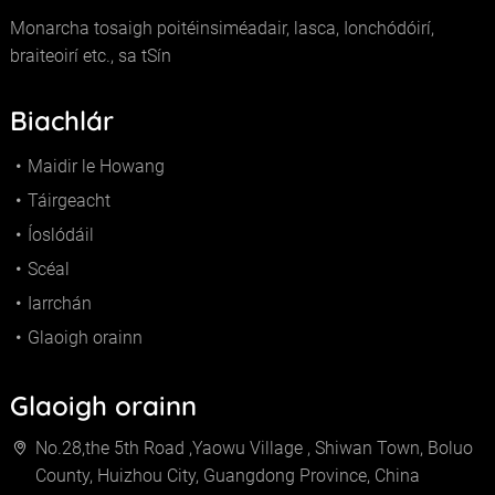
Monarcha tosaigh poitéinsiméadair, lasca, Ionchódóirí,
braiteoirí etc., sa tSín
Biachlár
Maidir le Howang
Táirgeacht
Íoslódáil
Scéal
Iarrchán
Glaoigh orainn
Glaoigh orainn
No.28,the 5th Road ,Yaowu Village , Shiwan Town, Boluo
County, Huizhou City, Guangdong Province, China