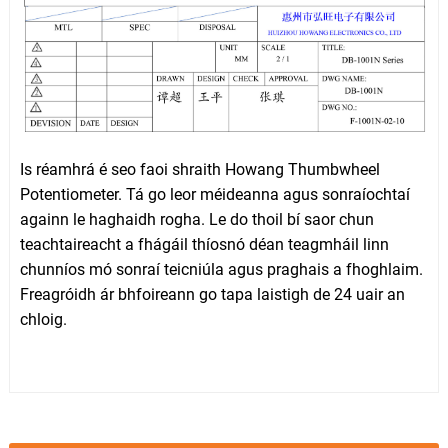
Is réamhrá é seo faoi shraith Howang Thumbwheel
Potentiometer. Tá go leor méideanna agus sonraíochtaí
againn le haghaidh rogha. Le do thoil bí saor chun
teachtaireacht a fhágáil thíosnó déan teagmháil linn
chunníos mó sonraí teicniúla agus praghais a fhoghlaim.
Freagróidh ár bhfoireann go tapa laistigh de 24 uair an
chloig.