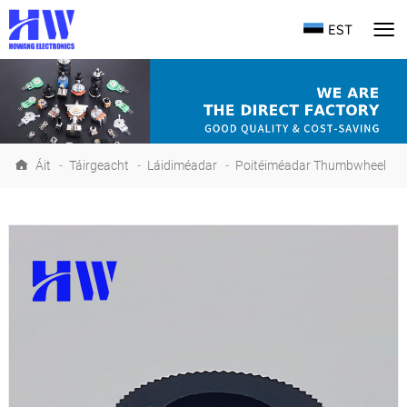
EST
Áit
-
Táirgeacht
-
Láidiméadar
-
Poitéiméadar Thumbwheel