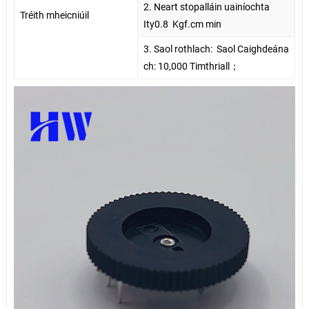
2. Neart stopalláin uainíochta
Tréith mheicniúil
Ity
0.8
Kgf.cm min
3. Saol rothlach:
Saol Caighdeána
ch: 10,000 Timthriall
；