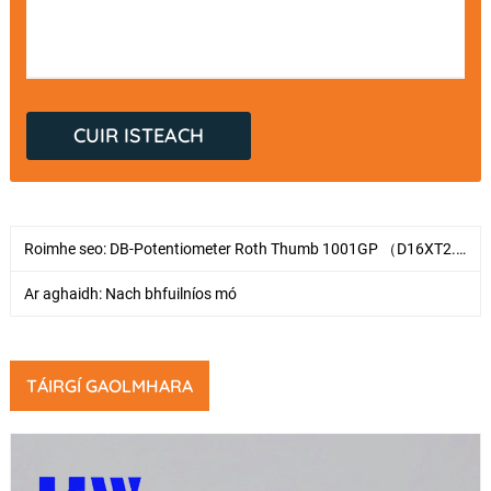
Roimhe seo:
DB-Potentiometer Roth Thumb 1001GP （D16XT2.0)
Ar aghaidh: Nach bhfuilníos mó
TÁIRGÍ GAOLMHARA