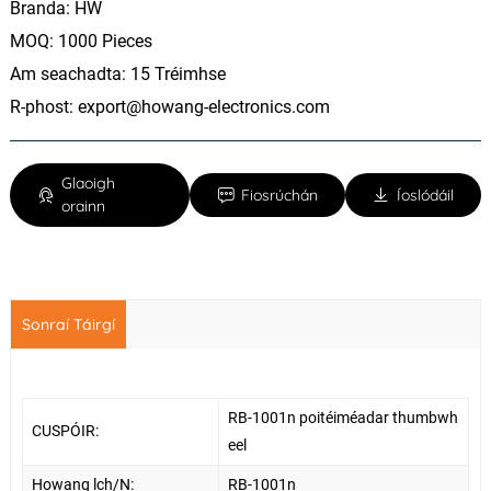
Branda: HW
MOQ: 1000 Pieces
Am seachadta: 15 Tréimhse
R-phost:
export@howang-electronics.com
Glaoigh
Fiosrúchán
Íoslódáil
orainn
Sonraí Táirgí
RB-1001n poitéiméadar thumbwh
CUSPÓIR:
eel
Howang lch/N:
RB-1001n