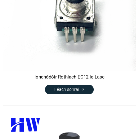
Ionchódóir Rothlach EC12 le Lasc
Féach sonraí