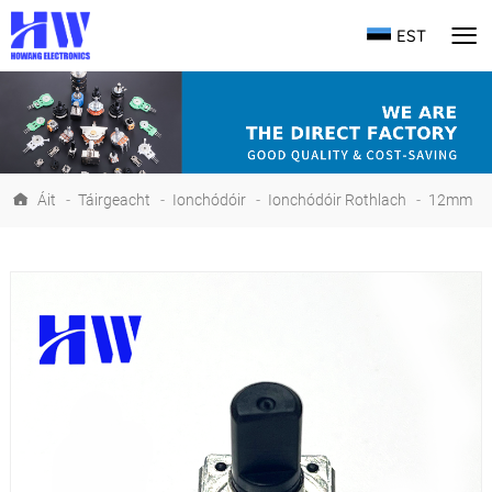
EST
Áit
-
Táirgeacht
-
Ionchódóir
-
Ionchódóir Rothlach
-
12mm