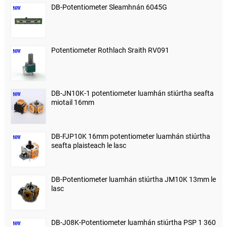
DB-Potentiometer Sleamhnán 6045G
Potentiometer Rothlach Sraith RV091
DB-JN10K-1 potentiometer luamhán stiúrtha seafta
miotail 16mm
DB-FJP10K 16mm potentiometer luamhán stiúrtha
seafta plaisteach le lasc
DB-Potentiometer luamhán stiúrtha JM10K 13mm le
lasc
DB-J08K-Potentiometer luamhán stiúrtha PSP 1 360