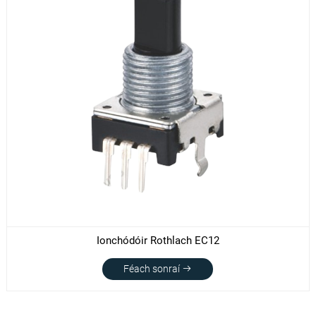
Ionchódóir Rothlach EC12
Féach sonraí