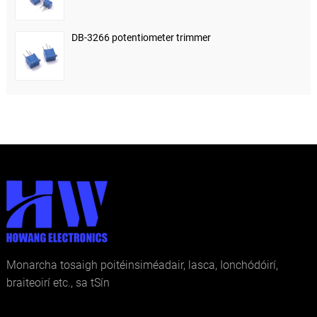
DB-3266 potentiometer trimmer
Monarcha tosaigh poitéinsiméadair, lasca, Ionchódóirí,
braiteoirí etc., sa tSín