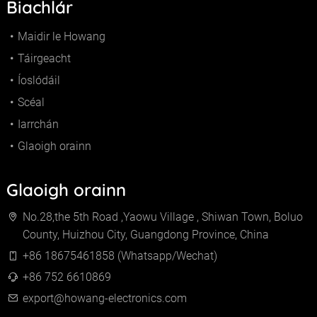
Biachlár
Maidir le Howang
Táirgeacht
Íoslódáil
Scéal
Iarrchán
Glaoigh orainn
Glaoigh orainn
No.28,the 5th Road ,Yaowu Village , Shiwan Town, Boluo
County, Huizhou City, Guangdong Province, China
+86 18675461858 (Whatsapp/Wechat)
+86 752 6610869
export@howang-electronics.com