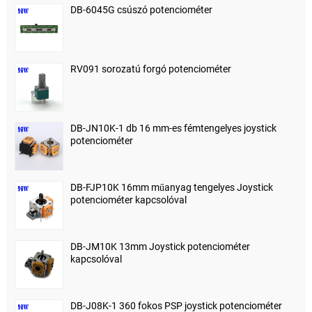
DB-6045G csúszó potenciométer
RV091 sorozatú forgó potenciométer
DB-JN10K-1 db 16 mm-es fémtengelyes joystick
potenciométer
DB-FJP10K 16mm műanyag tengelyes Joystick
potenciométer kapcsolóval
DB-JM10K 13mm Joystick potenciométer
kapcsolóval
DB-J08K-1 360 fokos PSP joystick potenciométer