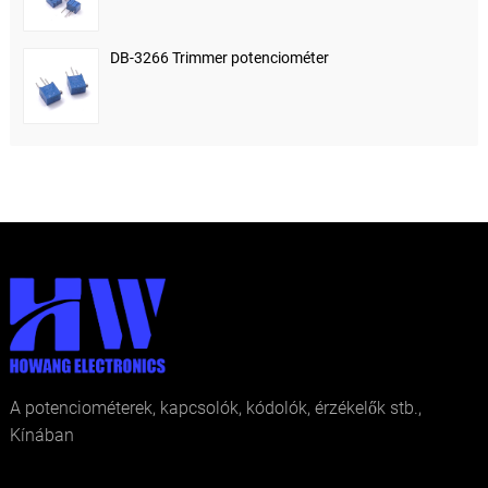
DB-3266 Trimmer potenciométer
A potenciométerek, kapcsolók, kódolók, érzékelők stb.,
Kínában