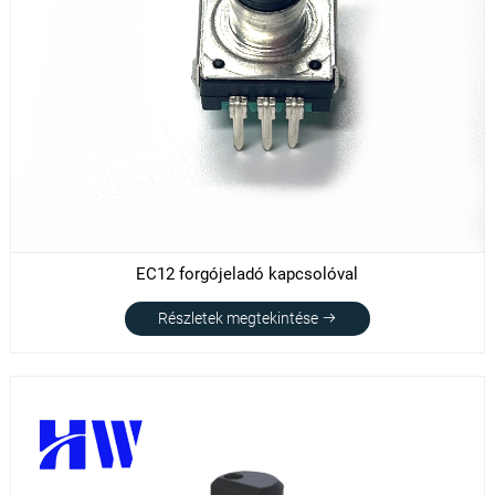
EC12 forgójeladó kapcsolóval
Részletek megtekintése