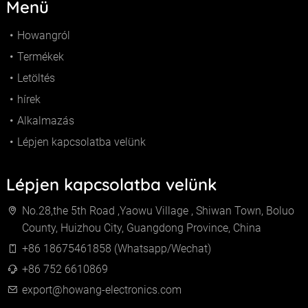
Menü
Howangról
Termékek
Letöltés
hírek
Alkalmazás
Lépjen kapcsolatba velünk
Lépjen kapcsolatba velünk
No.28,the 5th Road ,Yaowu Village , Shiwan Town, Boluo
County, Huizhou City, Guangdong Province, China
+86 18675461858 (Whatsapp/Wechat)
+86 752 6610869
export@howang-electronics.com