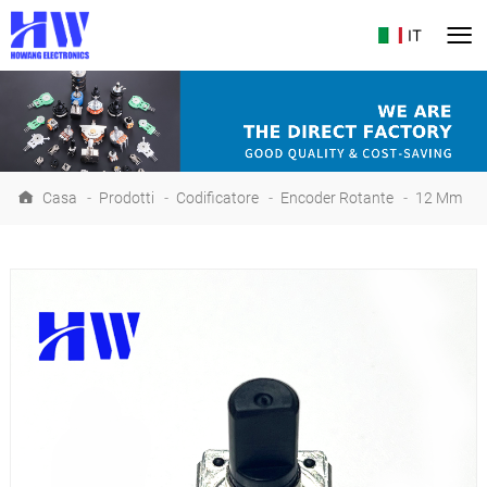
IT
Casa
-
Prodotti
-
Codificatore
-
Encoder Rotante
-
12 Mm