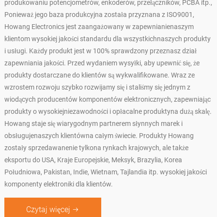
produkowaniu potencjometrów, enkoderów, przełączników, PCBA itp.,
Ponieważ jego baza produkcyjna została przyznana z ISO9001,
Howang Electronics jest zaangażowany w zapewnianienaszym
klientom wysokiej jakości standardu dla wszystkichnaszych produkty
i usługi. Każdy produkt jest w 100% sprawdzony przeznasz dział
zapewniania jakości. Przed wydaniem wysyłki, aby upewnić się, że
produkty dostarczane do klientów są wykwalifikowane. Wraz ze
wzrostem rozwoju szybko rozwijamy się i staliśmy się jednym z
wiodących producentów komponentów elektronicznych, zapewniając
produkty o wysokiejniezawodności i opłacalne produktyna dużą skalę.
Howang staje się wiarygodnym partnerem słynnych marek i
obsługujenaszych klientówna całym świecie. Produkty Howang
zostały sprzedawanenie tylkona rynkach krajowych, ale także
eksportu do USA, Kraje Europejskie, Meksyk, Brazylia, Korea
Południowa, Pakistan, Indie, Wietnam, Tajlandia itp. wysokiej jakości
komponenty elektroniki dla klientów.
Czytaj więcej