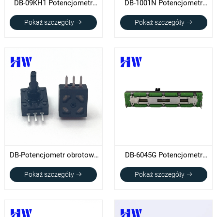
DB-09KH1 Potencjometr
DB-1001N Potencjometr
obrotowy 9 mm
kciukowy (D20XT2.8)
Pokaż szczegóły
Pokaż szczegóły
DB-Potencjometr obrotowy
DB-6045G Potencjometr
10KV 10mm
suwakowy
Pokaż szczegóły
Pokaż szczegóły