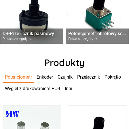
DB-Przełącznik pasmowy RS26 KQ 1,2,3,4-biegunowy z 2/3/4/6/Przełącznik obrotowy 12 pozycji bez końca-zatrzymywać się
Potencjometr obrotowy serii RV091
Pokaż szczegóły
Pokaż szczegóły
Produkty
Potencjometr
Enkoder
Czujnik
Przełącznik
Pokrętło
Węgiel z drukowaniem PCB
Inni