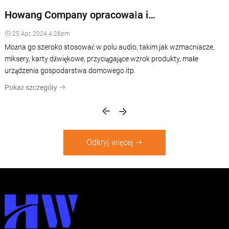
Howang Company opracowała i
wprowadziłanowynowy potencjometr obrotowy
25 Apr, 2024 4:26pm
z wielokolorowym światłem LED, szczególnie w
Można go szeroko stosować w polu audio, takim jak wzmacniacze,
branży audio
miksery, karty dźwiękowe, przyciągające wzrok produkty, małe
urządzenia gospodarstwa domowego itp.
Pokaż szczegóły
Odkryj więcej