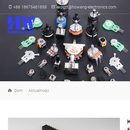
+86 18675461858
export@howang-electronics.com
Dom
-
Aktualności
K
6