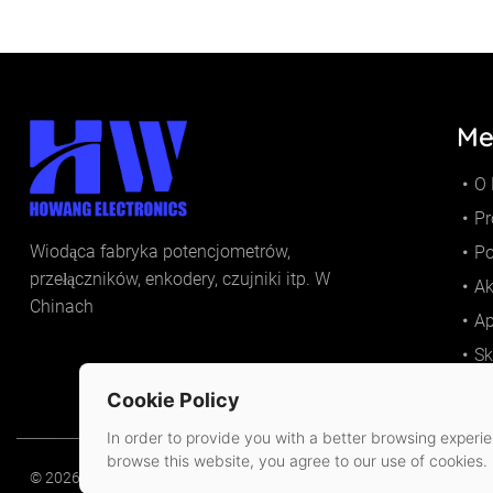
Me
O
Pr
Wiodąca fabryka potencjometrów,
Po
przełączników, enkodery, czujniki itp. W
Ak
Chinach
Ap
Sk
Cookie Policy
In order to provide you with a better browsing experien
browse this website, you agree to our use of cookies.
© 2026 Huizhou Howang Electronics Co.,Ltd