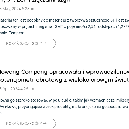
5 May, 2024 6:33pm
ateriał ten jest podobny do materiału z tworzywa sztucznego 6T i jest z
tosowany w prętach magistrali SMT o pojemności 2,54 i odstępach 1,27/2.
asle. Temperat
POKAŻ SZCZEGÓŁY
Howang Company opracowała i wprowadziłan
otencjometr obrotowy z wielokolorowym świat
zczególnie w branży audio
5 Apr, 2024 4:26pm
ożna go szeroko stosować w polu audio, takim jak wzmacniacze, miksery
źwiękowe, przyciągające wzrok produkty, małe urządzenia gospodarst
p.
POKAŻ SZCZEGÓŁY