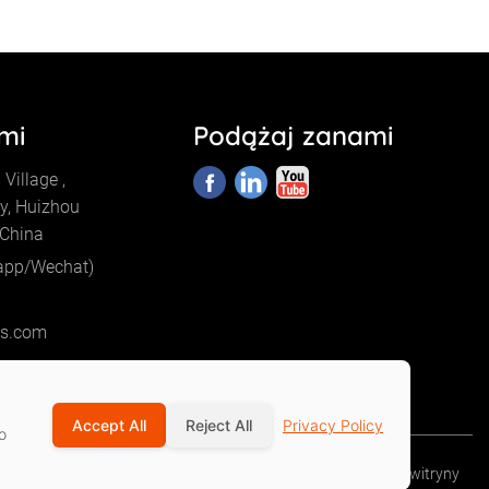
ami
Podążaj zanami
Village ,
y, Huizhou
 China
app/Wechat)
cs.com
Accept All
Reject All
Privacy Policy
o
Polityka prywatności
Warunki usługi
Mapa witryny