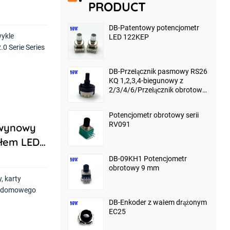
PRODUCT
DB-Patentowy potencjometr
wykle
LED 122KEP
0 Serie Series
DB-Przełącznik pasmowy RS26
KQ 1,2,3,4-biegunowy z
2/3/4/6/Przełącznik obrotowy
12 pozycji bez końca-
zatrzymywać się
Potencjometr obrotowy serii
RV091
owynowy
łem LED,
DB-09KH1 Potencjometr
obrotowy 9 mm
, karty
wa domowego
DB-Enkoder z wałem drążonym
EC25