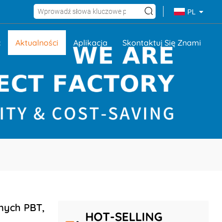
PL
ć
Aktualności
Aplikacja
Skontaktuj Się Znami
nych PBT,
HOT-SELLING