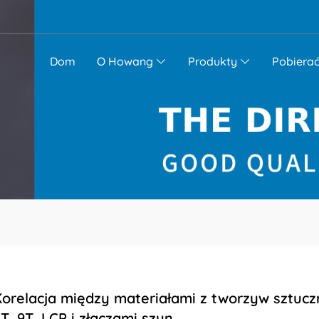
Dom
O Howang
Produkty
Pobiera
orelacja między materiałami z tworzyw sztucz
T, 9T, LCP i złączami szyn