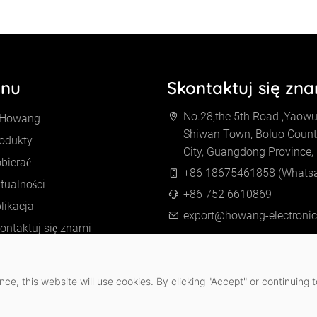
nu
Skontaktuj się zn
No.28,the 5th Road ,Yaowu 
 Howang
Shiwan Town, Boluo Count
odukty
City, Guangdong Province,
bierać
+86 18675461858 (Whats
tualności
+86 752 6610869
likacja
export@howang-electroni
ontaktuj się znami
ce, this website will use cookies. By clicking "Accept" or continuing t