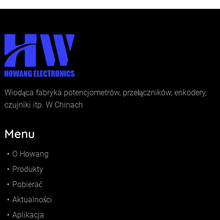
Wiodąca fabryka potencjometrów, przełączników, enkodery,
czujniki itp. W Chinach
Menu
O Howang
Produkty
Pobierać
Aktualności
Aplikacja