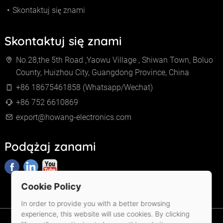
Skontaktuj się znami
Skontaktuj się znami
No.28,the 5th Road ,Yaowu Village , Shiwan Town, Boluo
County, Huizhou City, Guangdong Province, China
+86 18675461858 (Whatsapp/Wechat)
+86 752 6610869
export@howang-electronics.com
Podążaj zanami
Cookie Policy
In order to provide you with a better browsing
experience, this website will use cookies. By clicking