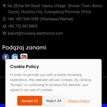
No.28,the 5th Road ,Yaowu Village , Shiwan Town, Boluo
County, Huizhou City, Guangdong Province, China
+86 18675461858 (Whatsapp/Wechat)
+86 752 6610869
export@howang-electronics.com
Podążaj zanami
Cookie Policy
In order to provide you with a better browsing
experience, this website will use cookies. By clicking
"Accept" or continuing to browse this website, you
© 2026 Huizhou Howang Electronics Co.,Ltd
agree to our use of cookies.
Polityka prywatności
Warunki usługi
Mapa witryny
Accept All
Reject All
Privacy Policy