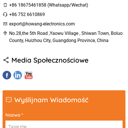
+86 18675461858 (Whatsapp/Wechat)
+86 752 6610869
export@howang-electronics.com
No.28,the 5th Road ,Yaowu Village , Shiwan Town, Boluo
County, Huizhou City, Guangdong Province, China
Media Społecznościowe
Wyślijnam Wiadomość
Nazwa *