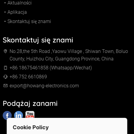
Aktualności
Aplikacja
Skontaktuj się znami
Skontaktuj się znami
No.28,the 5th Road ,Yaowu Village , Shiwan Town, Boluo
County, Huizhou City, Guangdong Province, China
+86 18675461858 (Whatsapp/Wechat)
+86 752 6610869
export@howang-electronics.com
Podążaj zanami
Cookie Policy