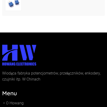
Wiodąca fabryka potencjometrów, przełączników, enkodery,
czujniki itp. W Chinach
Menu
O Howang