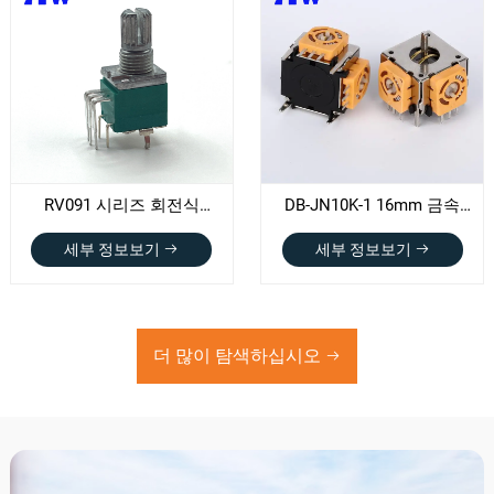
RV091 시리즈 회전식
DB-JN10K-1 16mm 금속
전위차계
샤프트 조이스틱 전위차계
세부 정보보기
세부 정보보기
더 많이 탐색하십시오