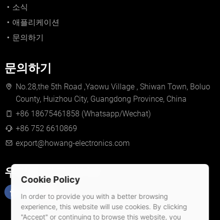
소식
애플리케이션
문의하기
문의하기
No.28,the 5th Road ,Yaowu Village , Shiwan Town, Boluo
County, Huizhou City, Guangdong Province, China
+86 18675461858 (Whatsapp/Wechat)
+86 752 6610869
export@howang-electronics.com
우리를 따르십시오
Cookie Policy
In order to provide you with a better browsing
experience, this website will use cookies. By clicking
"Accept" or continuing to browse this website, you