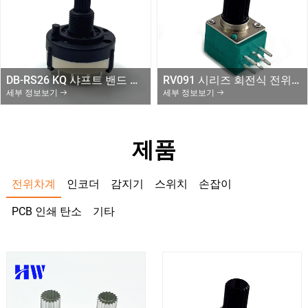
DB-RS26 KQ 샤프트 밴드 스위치 1,2,3,4극 2개 포함/3/4/6/끝이 없는 12개의 위치 로터리 스위치-멈추다
RV091 시리즈 회전식 전위차계
세부 정보보기
세부 정보보기
제품
전위차계
인코더
감지기
스위치
손잡이
PCB 인쇄 탄소
기타