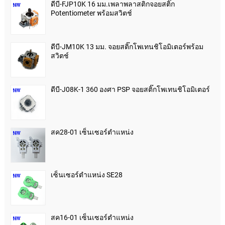
ดีบี-FJP10K 16 มม.เพลาพลาสติกจอยสติ๊ก
Potentiometer พร้อมสวิตช์
ดีบี-JM10K 13 มม. จอยสติ๊กโพเทนชิโอมิเตอร์พร้อม
สวิตช์
ดีบี-J08K-1 360 องศา PSP จอยสติ๊กโพเทนชิโอมิเตอร์
สค28-01 เซ็นเซอร์ตำแหน่ง
เซ็นเซอร์ตำแหน่ง SE28
สค16-01 เซ็นเซอร์ตำแหน่ง