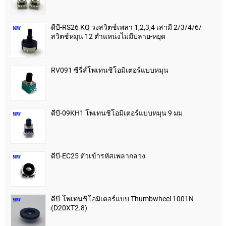
ดีบี-RS26 KQ วงสวิตช์เพลา 1,2,3,4 เสามี 2/3/4/6/
สวิตช์หมุน 12 ตำแหน่งไม่มีปลาย-หยุด
RV091 ซีรี่ส์โพเทนชิโอมิเตอร์แบบหมุน
ดีบี-09KH1 โพเทนชิโอมิเตอร์แบบหมุน 9 มม
ดีบี-EC25 ตัวเข้ารหัสเพลากลวง
ดีบี-โพเทนชิโอมิเตอร์แบบ Thumbwheel 1001N
(D20XT2.8)