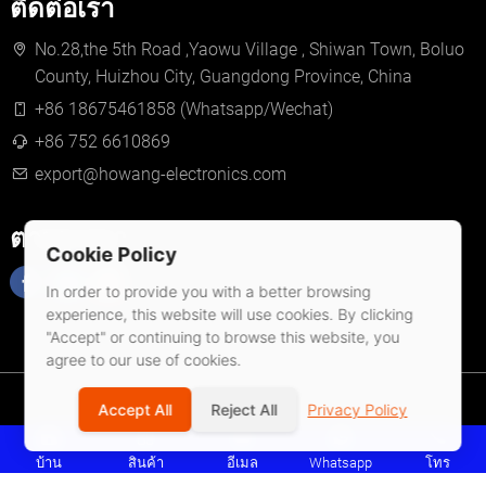
ติดต่อเรา
No.28,the 5th Road ,Yaowu Village , Shiwan Town, Boluo
County, Huizhou City, Guangdong Province, China
+86 18675461858 (Whatsapp/Wechat)
+86 752 6610869
export@howang-electronics.com
ตามเรามา
Cookie Policy
In order to provide you with a better browsing
experience, this website will use cookies. By clicking
"Accept" or continuing to browse this website, you
agree to our use of cookies.
© 2026 Huizhou Howang Electronics Co.,Ltd
Accept All
Reject All
Privacy Policy
นโยบายความเป็นส่วนตัว
เงื่อนไขการให้บริการ
แผนที่ไซต์
บ้าน
สินค้า
อีเมล
Whatsapp
โทร