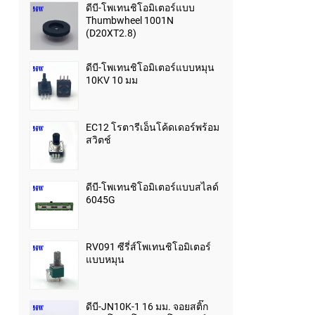
ดีบี-โพเทนชิโอมิเตอร์แบบ
Thumbwheel 1001N
(D20XT2.8)
ดีบี-โพเทนชิโอมิเตอร์แบบหมุน
10KV 10 มม
EC12 โรตารีเอ็นโค้ดเดอร์พร้อม
สวิตช์
ดีบี-โพเทนชิโอมิเตอร์แบบสไลด์
6045G
RV091 ซีรี่ส์โพเทนชิโอมิเตอร์
แบบหมุน
ดีบี-JN10K-1 16 มม. จอยสติ๊ก