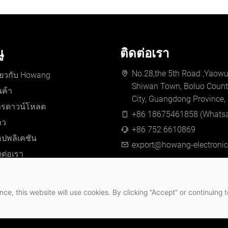
ู
ติดต่อเรา
No.28,the 5th Road ,Yaowu 
ี่ยวกับ Howang
Shiwan Town, Boluo Count
นค้า
City, Guangdong Province,
ารดาวน์โหลด
+86 18675461858 (Whats
าว
+86 752 6610869
ปพลิเคชัน
export@howang-electroni
ดต่อเรา
ce, this website will use cookies. By clicking "Accept" or continuing t