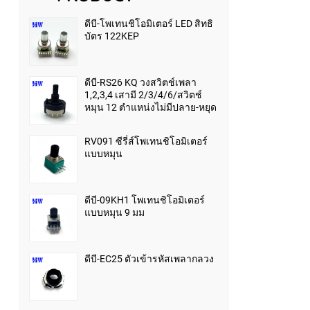
ดีบี-โพเทนชิโอมิเตอร์ LED สิทธิ
บัตร 122KEP
ดีบี-RS26 KQ วงสวิตช์เพลา
1,2,3,4 เสามี 2/3/4/6/สวิตช์
หมุน 12 ตำแหน่งไม่มีปลาย-หยุด
RV091 ซีรี่ส์โพเทนชิโอมิเตอร์
แบบหมุน
ดีบี-09KH1 โพเทนชิโอมิเตอร์
แบบหมุน 9 มม
ดีบี-EC25 ตัวเข้ารหัสเพลากลวง