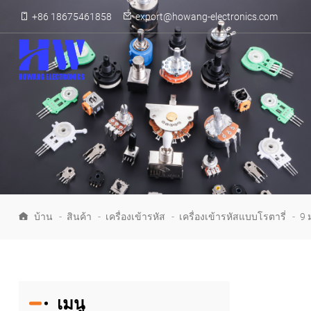
+86 18675461858
export@howang-electronics.com
บ้าน
-
สินค้า
-
เครื่องเข้ารหัส
-
เครื่องเข้ารหัสแบบโรตารี่
-
9 
เมนู