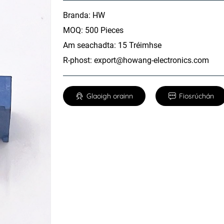
Branda: HW
MOQ: 500 Pieces
Am seachadta: 15 Tréimhse
R-phost:
export@howang-electronics.com
Glaoigh orainn
Fiosrúchán