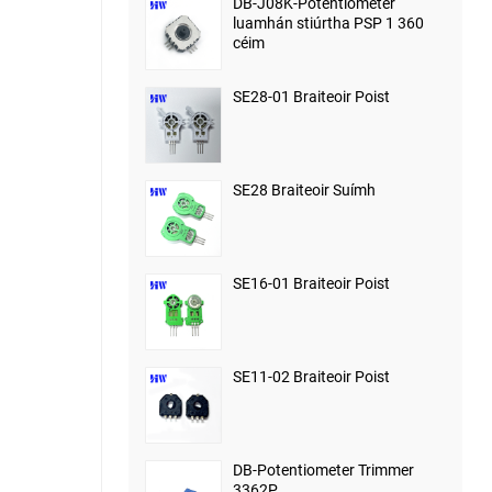
DB-J08K-Potentiometer
luamhán stiúrtha PSP 1 360
céim
SE28-01 Braiteoir Poist
SE28 Braiteoir Suímh
SE16-01 Braiteoir Poist
SE11-02 Braiteoir Poist
DB-Potentiometer Trimmer
3362P