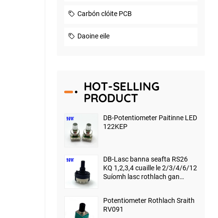
Carbón clóite PCB
Daoine eile
HOT-SELLING
PRODUCT
DB-Potentiometer Paitinne LED
122KEP
DB-Lasc banna seafta RS26
KQ 1,2,3,4 cuaille le 2/3/4/6/12
Suíomh lasc rothlach gan
deireadh-stad
Potentiometer Rothlach Sraith
RV091