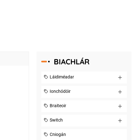
BIACHLÁR
Láidiméadar
Ionchódóir
Braiteoir
Switch
Cniogán