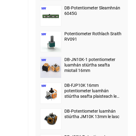
DB-Potentiometer Sleamhnán
6045G
Potentiometer Rothlach Sraith
RV091
DB-JN10K-1 potentiometer
luamhán stiúrtha seafta
miotail 16mm
DB-FJP10K 16mm
potentiometer luamhán
stiúrtha seafta plaisteach le
lasc
DB-Potentiometer luamhán
stiúrtha JM10K 13mm le lasc