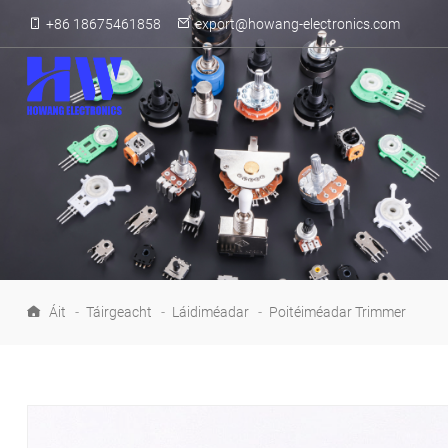
+86 18675461858
export@howang-electronics.com
Áit
-
Táirgeacht
-
Láidiméadar
-
Poitéiméadar Trimmer