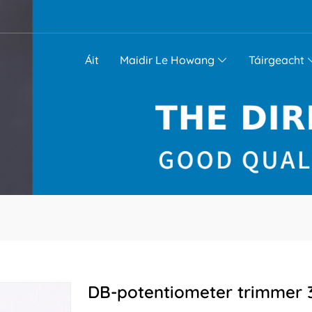
Áit
Maidir Le Howang
Táirgeacht
DB-potentiometer trimmer 