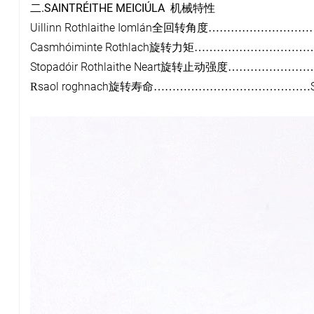
.SAINTRÉITHE MEICIÚLA
二
机械特
性
Uillinn Rothlaithe Iomlán
全回转角度
………………………
Casmhóiminte Rothlach
旋转力矩
…………………………
Stopadóir Rothlaithe Neart
旋转止动强度
…………………
saol roghnach
R
旋转寿命
……………………………………