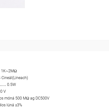
1K~2M
Ω
 Cineál(Líneach)
0.5W
……
0 V
os móná 500 M
ag DC500V
Ω
íos lúná ±3%