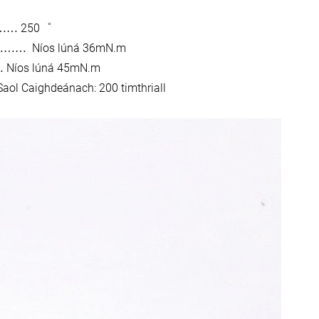
250
……
゜
Níos lúná 36mN.m
………
Níos lúná 45mN.m
…
Saol Caighdeánach: 200 timthriall