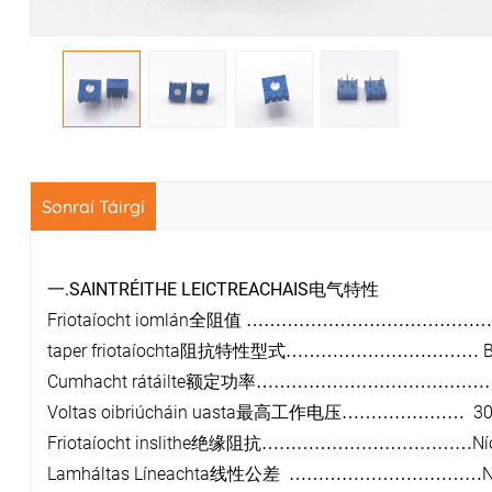
Sonraí Táirgí
.SAINTRÉITHE LEICTREACHAIS
一
电气特性
Friotaíocht iomlán
全阻值
……………………………………
taper friotaíochta
B
阻抗特性型式
……………………………
Cumhacht rátáilte
额定功率
…………………………………
Voltas oibriúcháin uasta
30
最高工作电压
…………………
Friotaíocht inslithe
Ní
绝缘阻抗
………………………………
Lamháltas Líneachta
N
线性公差
……………………………