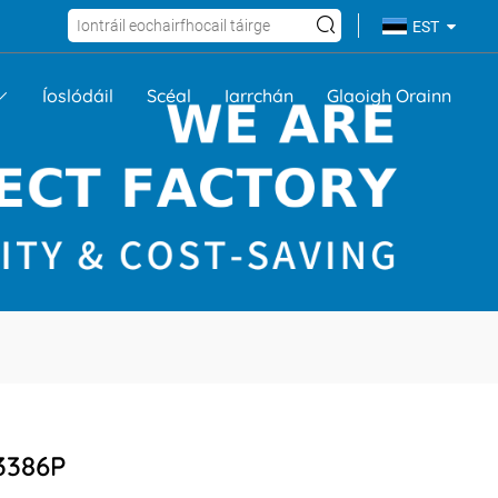
EST
Íoslódáil
Scéal
Iarrchán
Glaoigh Orainn
3386P