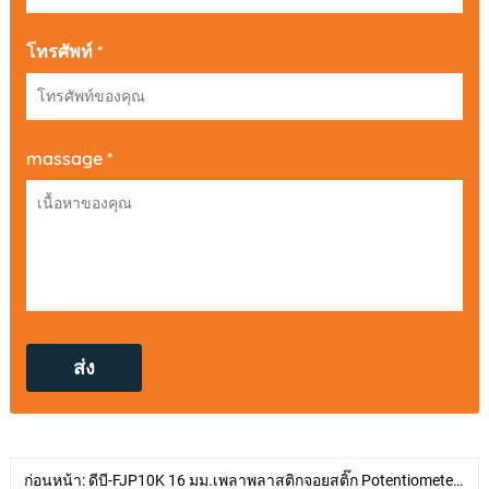
โทรศัพท์ *
massage *
ก่อนหน้า:
ดีบี-FJP10K 16 มม.เพลาพลาสติกจอยสติ๊ก Potentiometer พร้อมสวิตช์