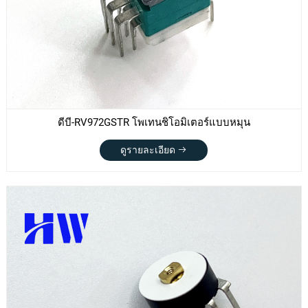
ดีบี-RV972GSTR โพเทนชิโอมิเตอร์แบบหมุน
ดูรายละเอียด