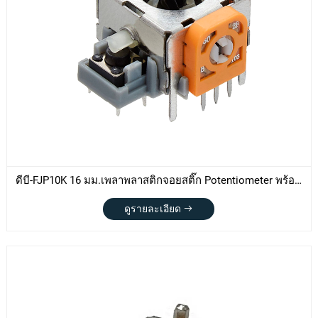
ดีบี-FJP10K 16 มม.เพลาพลาสติกจอยสติ๊ก Potentiometer พร้อม
สวิตช์
ดูรายละเอียด