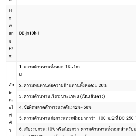
H
o
w
an
DB-jn10k-1
g
P/
n:
1. ความต้านทานทั้งหมด: 1K~1m
Ω
ลัก
2. ความทนทานต่อความต้านทานทั้งหมด: ±
20%
ษ
3. ความต้านทานเรียว: ประเภท B (เป็นเส้นตรง)
ณ
4. ข้อผิดพลาดตัวหารแรงดัน: 42%~58%
ะไ
ฟ
5. ความต้านทานต่อการแทรกซึม: มากกว่า
100
ม.Ω ที่ DC
250
ฟ้
6. เสียงรบกวน: 10% หรือน้อยกว่า
ความต้านทานทั้งหมดสำหรับ
า