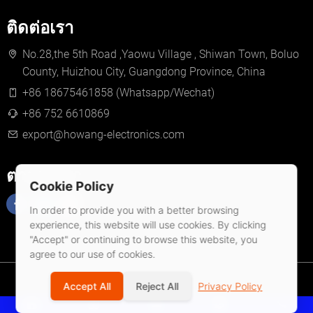
ติดต่อเรา
No.28,the 5th Road ,Yaowu Village , Shiwan Town, Boluo
County, Huizhou City, Guangdong Province, China
+86 18675461858 (Whatsapp/Wechat)
+86 752 6610869
export@howang-electronics.com
ตามเรามา
Cookie Policy
In order to provide you with a better browsing
experience, this website will use cookies. By clicking
"Accept" or continuing to browse this website, you
agree to our use of cookies.
© 2026 Huizhou Howang Electronics Co.,Ltd
Accept All
Reject All
Privacy Policy
นโยบายความเป็นส่วนตัว
เงื่อนไขการให้บริการ
แผนที่ไซต์