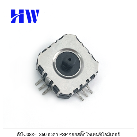
ดีบี-J08K-1 360 องศา PSP จอยสติ๊กโพเทนชิโอมิเตอร์