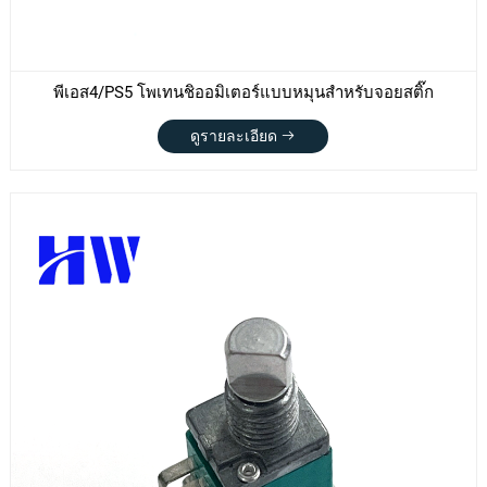
พีเอส4/PS5 โพเทนชิออมิเตอร์แบบหมุนสำหรับจอยสติ๊ก
ดูรายละเอียด