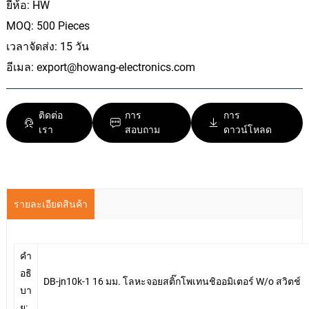
ยี่ห้อ: HW
MOQ: 500 Pieces
เวลาจัดส่ง: 15 วัน
อีเมล:
export@howang-electronics.com
ติดต่อ
การ
การ
เรา
สอบถาม
ดาวน์โหลด
รายละเอียดสินค้า
คำ
อธิ
DB-jn10k-1 16 มม. โลหะจอยสติ๊กโพเทนชิออมิเตอร์ W/o สวิตช์
บา
ย: