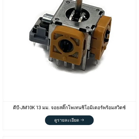
ดีบี-JM10K 13 มม. จอยสติ๊กโพเทนชิโอมิเตอร์พร้อมสวิตช์
ดูรายละเอียด